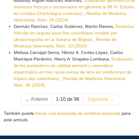
Mastoby Miguel Martínez Martínez,
Evaluación geométrica de
meniscos frescos y conservados en glicerina al 98 %. Estudio
en conejos (Oryctolagus cuniculus)
,
Revista de Medicina
Veterinaria: Núm. 28 (2014)
Germán Ramírez, Carlos Gutiérrez, Martín Ramos,
Dinámica
folicular en yeguas paso fino colombiano medido por
ultrasonografía en la Sabana de Bogotá
,
Revista de
Medicina Veterinaria: Núm. 19 (2010)
Melissa Carvajal-Serna, Héctor A. Cortés-López, Carlos
Manrique-Perdomo, Henry A. Grajales-Lombana,
Evaluación
de los parámetros de calidad seminal y cinemática
espermática en tres razas ovinas de lana en condiciones de
trópico alto colombiano
,
Revista de Medicina Veterinaria:
Núm. 36 (2018)
←
Anterior
1-10 de 96
Siguiente
→
También puede
Iniciar una búsqueda de similitud avanzada
para
este artículo.