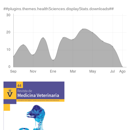
##plugins.themes.healthSciences.displayStats.downloads##