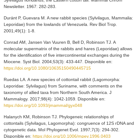
Newsletter. 1967: 282-283.
Duránt P, Guevara M. A new rabbit species (Sylvilagus, Mammalia:
Leporidae) from the lowlands of Venezuela. Rev Biol Trop.
2001;49(1): 1-8.
Conrad AM, Jansen Van Vuuren B, Bell D, Robinson TJ. A
molecular supermatrix of the rabbits and hares (Leporidae) allows
for the identification of five intercontinental exchanges during the
Miocene. Syst Biol. 2004;53(3): 433-447. Disponible en:
https://doi.org/10.1080/10635150490445715
Ruedas LA. A new species of cottontail rabbit (Lagomorpha:
Leporidae: Sylvilagus) from Suriname, with comments on the
taxonomy of allied taxa from Northern South America. J
Mammalogy. 2017;98(4): 1042-1059. Disponible en:
https://doi.org/10.1093/jmammal/gyx048
Halanych KM, Robinson TJ. Phylogeneic relationships of
cottontails (Sylvilagus, Lagomorpha): congruence of 12S rDNA and
cytogenetic data. Mol Phylogenet Evol. 1997;7(3): 294-302.
Disponible en:
https://doi.org/10.1006/mpev.1996.0403