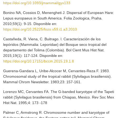
https://doi.org/10.1093/jmammal/gyx133
Bonino NA, Cossios D, Menengheti J. Dispersal of European Hare:
Lepus europaeus in South America. Folia Zoologica, Praha.
2010;59(1): 9-15. Disponible en:
https://doi.org/10.25225/fozo.v59.i1.a3.2010
Castañeda, R. Viena, C. Buitrago. l. Caracterización de los
lepóridos (Mammalia: Leporidae) del Bosque seco tropical del
departamento del Tolima (Colombia). Bol Cient Mus Hist Nat.
2015;19(1): 117-124. Disponible en:
https://doi.org/10.17151/bccm.2015.19.1.8
Guerena-Gandara L, Uribe-Alcocer M, Cervantes-Reza F. 1983.
Chromosomal study of the tropical rabbit (Sylvilagus brasiliensis).
Mammal Chrom Newsletter. 1983;23: 157-161.
Lorenzo MC, Cervantes FA. The G-banded karyotype of the Tapeti
rabbit (Sylvilagus brasiliensis) from Chiapas, Mexico. Rev Soc Mex
Hist Nat. 1995;4: 173 -178
Palmer C, Armstrong R. Chromosome number and karyotype of
Sylvilagus floridanus, the Eastern cotton tail. Mammal Chrom