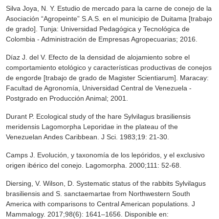
Silva Joya, N. Y. Estudio de mercado para la carne de conejo de la
Asociación “Agropeinte” S.A.S. en el municipio de Duitama [trabajo
de grado]. Tunja: Universidad Pedagógica y Tecnológica de
Colombia - Administración de Empresas Agropecuarias; 2016.
Díaz J. del V. Efecto de la densidad de alojamiento sobre el
comportamiento etológico y características productivas de conejos
de engorde [trabajo de grado de Magister Scientiarum]. Maracay:
Facultad de Agronomía, Universidad Central de Venezuela -
Postgrado en Producción Animal; 2001.
Durant P. Ecological study of the hare Sylvilagus brasiliensis
meridensis Lagomorpha Leporidae in the plateau of the
Venezuelan Andes Caribbean. J Sci. 1983;19: 21-30.
Camps J. Evolución, y taxonomía de los lepóridos, y el exclusivo
origen ibérico del conejo. Lagomorpha. 2000;111: 52-68.
Diersing, V. Wilson, D. Systematic status of the rabbits Sylvilagus
brasiliensis and S. sanctaemartae from Northwestern South
America with comparisons to Central American populations. J
Mammalogy. 2017;98(6): 1641–1656. Disponible en: