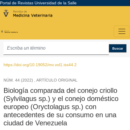
Portal de Revistas Universidad de la Salle
Biología comparada del conejo criollo (Sylvilagus sp.) y el conejo d
Buscar
https://doi.org/10.19052/mv.vol1.iss44.2
NÚM. 44 (2022)
,
ARTÍCULO ORIGINAL
Biología comparada del conejo criollo
(Sylvilagus sp.) y el conejo doméstico
europeo (Oryctolagus sp.) con
antecedentes de su consumo en una
ciudad de Venezuela