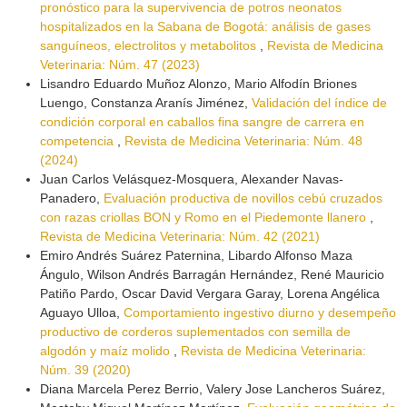
pronóstico para la supervivencia de potros neonatos
hospitalizados en la Sabana de Bogotá: análisis de gases
sanguíneos, electrolitos y metabolitos
,
Revista de Medicina
Veterinaria: Núm. 47 (2023)
Lisandro Eduardo Muñoz Alonzo, Mario Alfodín Briones
Luengo, Constanza Aranís Jiménez,
Validación del índice de
condición corporal en caballos fina sangre de carrera en
competencia
,
Revista de Medicina Veterinaria: Núm. 48
(2024)
Juan Carlos Velásquez-Mosquera, Alexander Navas-
Panadero,
Evaluación productiva de novillos cebú cruzados
con razas criollas BON y Romo en el Piedemonte llanero
,
Revista de Medicina Veterinaria: Núm. 42 (2021)
Emiro Andrés Suárez Paternina, Libardo Alfonso Maza
Ángulo, Wilson Andrés Barragán Hernández, René Mauricio
Patiño Pardo, Oscar David Vergara Garay, Lorena Angélica
Aguayo Ulloa,
Comportamiento ingestivo diurno y desempeño
productivo de corderos suplementados con semilla de
algodón y maíz molido
,
Revista de Medicina Veterinaria:
Núm. 39 (2020)
Diana Marcela Perez Berrio, Valery Jose Lancheros Suárez,