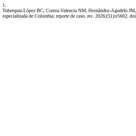
1.
Tuberquia-López BC, Correa-Valencia NM, Hernández-Agudelo JM, Fe
especializada de Colombia: reporte de caso.
mv
. 2026;(51):e5602. doi